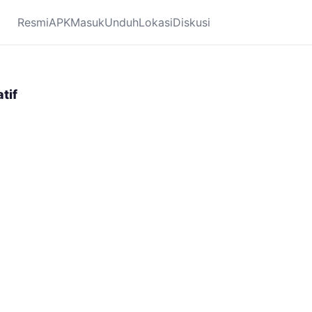
Resmi
APK
Masuk
Unduh
Lokasi
Diskusi
tif