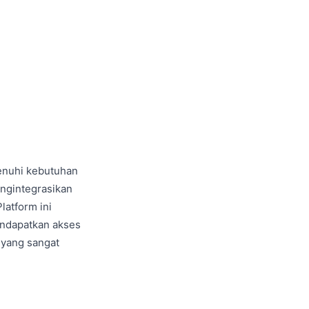
menuhi kebutuhan
engintegrasikan
latform ini
endapatkan akses
 yang sangat