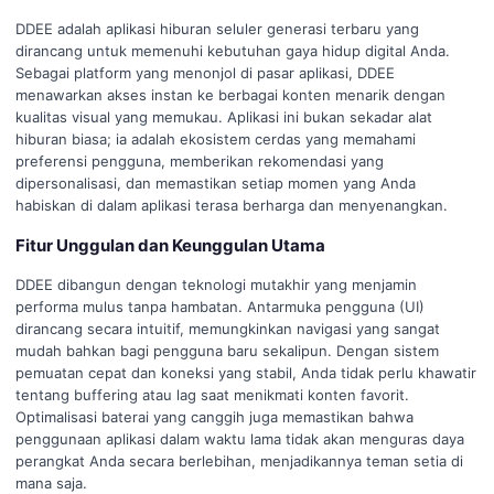
DDEE adalah aplikasi hiburan seluler generasi terbaru yang
dirancang untuk memenuhi kebutuhan gaya hidup digital Anda.
Sebagai platform yang menonjol di pasar aplikasi, DDEE
menawarkan akses instan ke berbagai konten menarik dengan
kualitas visual yang memukau. Aplikasi ini bukan sekadar alat
hiburan biasa; ia adalah ekosistem cerdas yang memahami
preferensi pengguna, memberikan rekomendasi yang
dipersonalisasi, dan memastikan setiap momen yang Anda
habiskan di dalam aplikasi terasa berharga dan menyenangkan.
Fitur Unggulan dan Keunggulan Utama
DDEE dibangun dengan teknologi mutakhir yang menjamin
performa mulus tanpa hambatan. Antarmuka pengguna (UI)
dirancang secara intuitif, memungkinkan navigasi yang sangat
mudah bahkan bagi pengguna baru sekalipun. Dengan sistem
pemuatan cepat dan koneksi yang stabil, Anda tidak perlu khawatir
tentang buffering atau lag saat menikmati konten favorit.
Optimalisasi baterai yang canggih juga memastikan bahwa
penggunaan aplikasi dalam waktu lama tidak akan menguras daya
perangkat Anda secara berlebihan, menjadikannya teman setia di
mana saja.