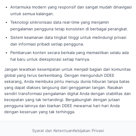
Antarmuka modern yang responsif dan sangat mudah dinavigasi
untuk semua kalangan.
Teknologi sinkronisasi data real-time yang menjamin
pengalaman pengguna tetap konsisten di berbagai perangkat.
Sistem keamanan data tingkat tinggi untuk melindungi privasi
dan informasi pribadi setiap pengguna.
Pembaruan konten secara berkala yang memastikan selalu ada
hal baru untuk dieksplorasi setiap harinya.
Jangan lewatkan kesempatan untuk menjadi bagian dari komunitas
global yang terus berkembang. Dengan mengunduh DDEE
sekarang, Anda membuka pintu menuju dunia hiburan tanpa batas
yang dapat diakses langsung dari genggaman tangan. Rasakan
sendiri transformasi pengalaman digital Anda dengan stabilitas dan
kecepatan yang tak tertandingi. Bergabunglah dengan jutaan
pengguna lainnya dan biarkan DDEE mewarnai hari-hari Anda
dengan keseruan yang tak terhingga.
Syarat dan Ketentuan
Kebijakan Privasi